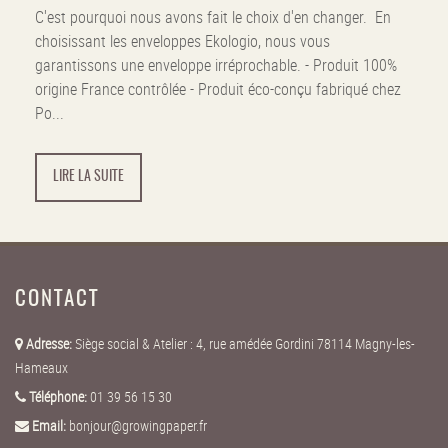
C'est pourquoi nous avons fait le choix d'en changer. En
choisissant les enveloppes Ekologio, nous vous
garantissons une enveloppe irréprochable. - Produit 100%
origine France contrôlée - Produit éco-conçu fabriqué chez
Po...
LIRE LA SUITE
CONTACT
Adresse:
Siège social & Atelier : 4, rue amédée Gordini 78114 Magny-les-
Hameaux
Téléphone:
01 39 56 15 30
Email:
bonjour@growingpaper.fr